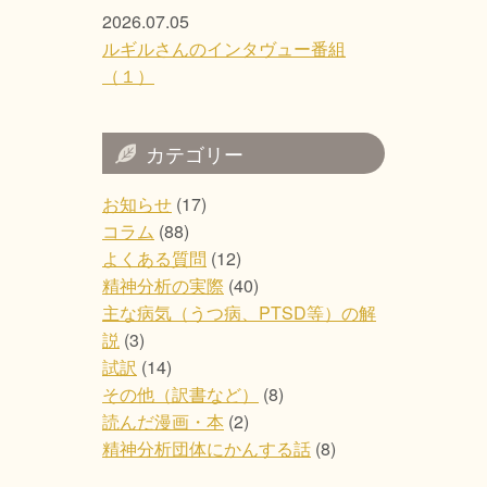
2026.07.05
ルギルさんのインタヴュー番組
（１）
カテゴリー
お知らせ
(17)
コラム
(88)
よくある質問
(12)
精神分析の実際
(40)
主な病気（うつ病、PTSD等）の解
説
(3)
試訳
(14)
その他（訳書など）
(8)
読んだ漫画・本
(2)
精神分析団体にかんする話
(8)