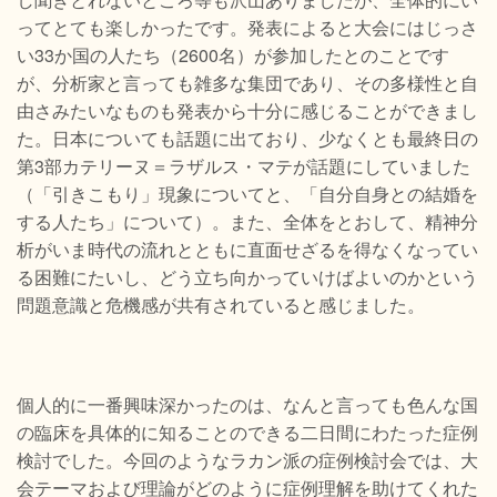
ってとても楽しかったです。発表によると大会にはじっさ
い33か国の人たち（2600名）が参加したとのことです
が、分析家と言っても雑多な集団であり、その多様性と自
由さみたいなものも発表から十分に感じることができまし
た。日本についても話題に出ており、少なくとも最終日の
第3部カテリーヌ＝ラザルス・マテが話題にしていました
（「引きこもり」現象についてと、「自分自身との結婚を
する人たち」について）。また、全体をとおして、精神分
析がいま時代の流れとともに直面せざるを得なくなってい
る困難にたいし、どう立ち向かっていけばよいのかという
問題意識と危機感が共有されていると感じました。
個人的に一番興味深かったのは、なんと言っても色んな国
の臨床を具体的に知ることのできる二日間にわたった症例
検討でした。今回のようなラカン派の症例検討会では、大
会テーマおよび理論がどのように症例理解を助けてくれた