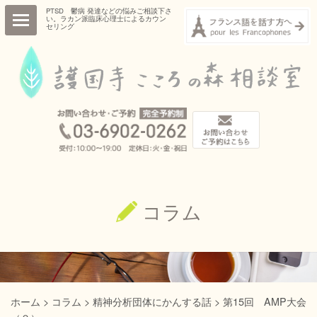
PTSD 鬱病 発達などの悩みご相談下さ
い。ラカン派臨床心理士によるカウン
セリング
HOME
ごあいさつ
プロフィール
診療項目・診療内容
コラム
相談室概要
コラム
お知らせ
ご予約・お問い合わせ
ホーム
>
コラム
>
精神分析団体にかんする話
>
第15回 AMP大会