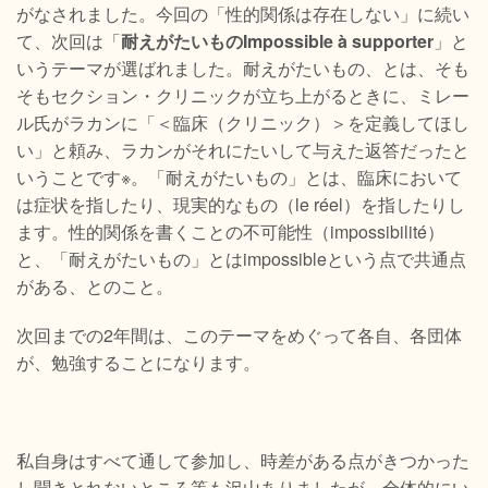
がなされました。今回の「性的関係は存在しない」に続い
て、次回は「
耐えがたいものImpossible à supporter
」と
いうテーマが選ばれました。耐えがたいもの、とは、そも
そもセクション・クリニックが立ち上がるときに、ミレー
ル氏がラカンに「＜臨床（クリニック）＞を定義してほし
い」と頼み、ラカンがそれにたいして与えた返答だったと
いうことです※。「耐えがたいもの」とは、臨床において
は症状を指したり、現実的なもの（le réel）を指したりし
ます。性的関係を書くことの不可能性（impossibilité）
と、「耐えがたいもの」とはimpossibleという点で共通点
がある、とのこと。
次回までの2年間は、このテーマをめぐって各自、各団体
が、勉強することになります。
私自身はすべて通して参加し、時差がある点がきつかった
し聞きとれないところ等も沢山ありましたが、全体的にい