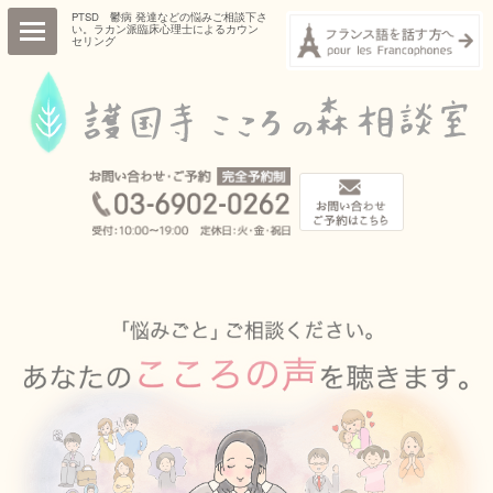
PTSD 鬱病 発達などの悩みご相談下さ
い。ラカン派臨床心理士によるカウン
セリング
HOME
ごあいさつ
プロフィール
診療項目・診療内容
相談室概要
コラム
お知らせ
ご予約・お問い合わせ