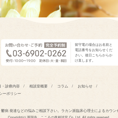
留守電の場合はお名前と
電話番号をお知らせくだ
さい。後日こちらからか
け直します。
目・診療内容
相談室概要
コラム
お知らせ
シーポリシー
D 鬱病 発達などの悩みご相談下さい。ラカン派臨床心理士によるカウン
Copyright(c) 護国寺 こころの森相談室 Co.,Ltd. All rights reserved.