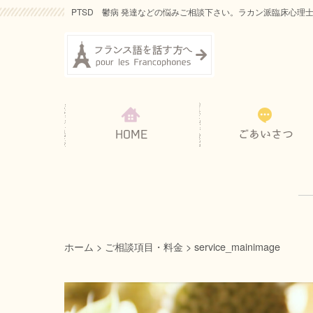
PTSD 鬱病 発達などの悩みご相談下さい。ラカン派臨床心理
ホーム
>
ご相談項目・料金
>
service_mainimage