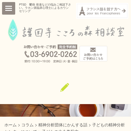
PTSD 鬱病 発達などの悩みご相談下さ
い。ラカン派臨床心理士によるカウン
セリング
HOME
ごあいさつ
プロフィール
診療項目・診療内容
相談室概要
コラム
お知らせ
ご予約・お問い合わせ
ホーム
>
コラム
>
精神分析団体にかんする話
>
子どもの精神分析