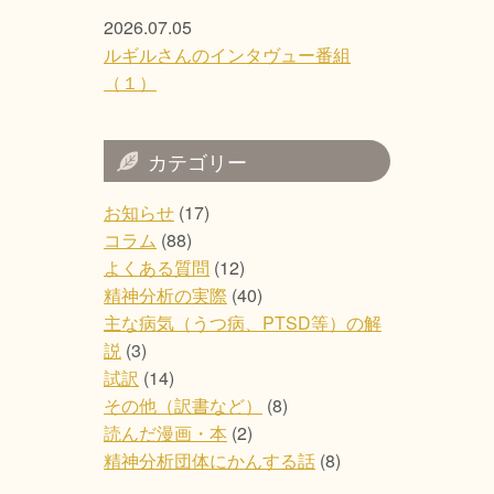
2026.07.05
ルギルさんのインタヴュー番組
（１）
カテゴリー
お知らせ
(17)
コラム
(88)
よくある質問
(12)
精神分析の実際
(40)
主な病気（うつ病、PTSD等）の解
説
(3)
試訳
(14)
その他（訳書など）
(8)
読んだ漫画・本
(2)
精神分析団体にかんする話
(8)