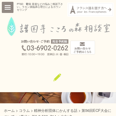
PTSD 鬱病 発達などの悩みご相談下さ
い。ラカン派臨床心理士によるカウン
セリング
HOME
ごあいさつ
プロフィール
診療項目・診療内容
相談室概要
コラム
お知らせ
ご予約・お問い合わせ
ホーム
>
コラム
>
精神分析団体にかんする話
>
第56回ECF大会に