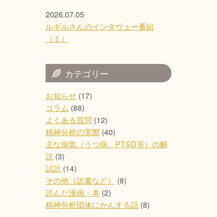
2026.07.05
ルギルさんのインタヴュー番組
（１）
カテゴリー
お知らせ
(17)
コラム
(88)
よくある質問
(12)
精神分析の実際
(40)
主な病気（うつ病、PTSD等）の解
説
(3)
試訳
(14)
その他（訳書など）
(8)
読んだ漫画・本
(2)
精神分析団体にかんする話
(8)